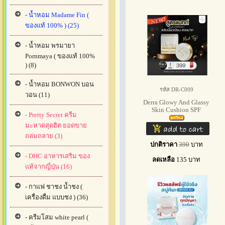
- น้ำหอม Madame Fin (
ของแท้ 100% ) (25)
- น้ำหอม พรมายา
Pornmaya ( ของแท้ 100%
) (8)
- น้ำหอม BONWON บอน
รหัส DR-C009
วอน (11)
Derra Glowy And Glassy
Skin Cushion SPF
- Pretty Secret ครีม
มะหาดสุดฮิต ยอดขาย
ถล่มถลาย (3)
ปกติราคา
390
บาท
- DHC อาหารเสริม ของ
ลดเหลือ
135
บาท
แท้จากญี่ปุ่น (16)
- กาแฟ ชาชง น้ำชง (
เครื่องดื่ม แบบชง ) (36)
- ครีมโสม white pearl (