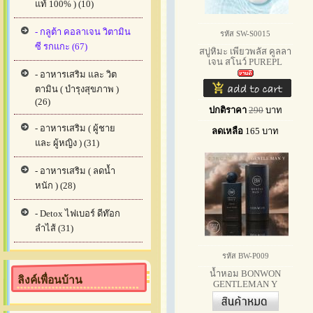
แท้ 100% ) (10)
- กลูต้า คอลาเจน วิตามิน
รหัส SW-S0015
ซี รกแกะ (67)
สบู่หิมะ เพียวพลัส คูลลา
เจน สโนว์ PUREPL
- อาหารเสริม และ วิต
ตามิน ( บำรุงสุขภาพ )
(26)
ปกติราคา
290
บาท
- อาหารเสริม ( ผู้ชาย
ลดเหลือ
165
บาท
และ ผู้หญิง ) (31)
- อาหารเสริม ( ลดน้ำ
หนัก ) (28)
- Detox ไฟเบอร์ ดีท๊อก
ลำไส้ (31)
รหัส BW-P009
น้ำหอม BONWON
ลิงค์เพื่อนบ้าน
GENTLEMAN Y
Signature Coll