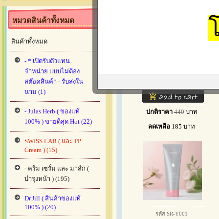
หมวดสินค้าทั้งหมด
สินค้าทั้งหมด
รหัส QR-C0011
- * เปิดรับตัวแทน
เซรั่มคิว Q RUSS Q
จำหน่าย แบบไม่ต้อง
CONCENTRATE
สต๊อคสินค้า - รับส่งใน
CAPSULE
นาม (1)
- Julas Herb ( ของแท้
ปกติราคา
440
บาท
100% ) ขายดีสุด Hot (22)
ลดเหลือ
185
บาท
SWISS LAB ( และ PP
Cream ) (15)
- ครีม เซรั่ม และ มาส์ก (
บำรุงหน้า ) (195)
Dr.Jill ( สินค้าของแท้
100% ) (20)
รหัส SR-Y001