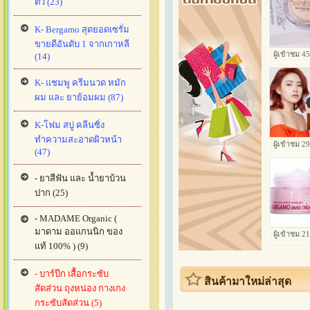
ตัว (23)
K- Bergamo สุดยอดเซรั่ม
ขายดีอันดับ 1 จากเกาหลี
ผู้เข้าชม 
(14)
K- แชมพู ครีมนวด หมัก
ผม และ ยาย้อมผม (87)
K-โฟม สบู่ คลีนซิ่ง
ทำความสะอาดผิวหน้า
ผู้เข้าชม 
(47)
- ยาสีฟัน และ น้ำยาบ้วน
ปาก (25)
- MADAME Organic (
มาดาม ออแกนนิก ของ
ผู้เข้าชม 
แท้ 100% ) (9)
- บาร์ปีก เสื้อกระซับ
สินค้ามาใหม่ล่าสุด
สัดส่วน ถุงหน่อง กางเกง
กระซับสัดส่วน (5)