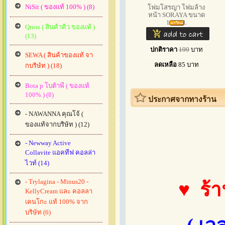
NiSit ( ของแท้ 100% ) (8)
โฟมโสรญา โฟมล้าง
หน้า SORAYA ขนาด
100 ml.
Qruss ( สินค้าคิว ของแท้ )
(13)
ปกติราคา
199
บาท
SEWA ( สินค้าของแท้ จา
ลดเหลือ
85
บาท
กบริษํท ) (18)
Bota p โบต้าพี ( ของแท้
100% ) (8)
ประกาศจากทางร้าน
- NAWANNA คุณโจ้ (
ของแท้จากบริษัท ) (12)
- Newway Active
Collavite แอคทีฟ คอลล่า
ไวท์ (14)
- Trylagina - Minus20 -
♥ ร้า
KellyCream และ คอลลา
เคนโกะ แท้ 100% จาก
บริษัท (6)