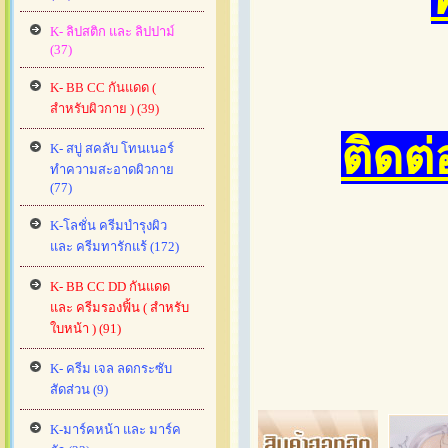
K- ลิปสติก และ ลิปปาม์
(37)
K- BB CC กันแดด (
สำหรับผิวกาย ) (39)
ติดต
K- สบู่ สคลับ โทนเนอร์
ทำความสะอาดผิวกาย
(77)
K-โลชั่น ครีมบำรุงผิว
และ ครีมทารักแร้ (172)
K- BB CC DD กันแดด
และ ครีมรองฟิ้น ( สำหรับ
ใบหน้า ) (91)
K- ครีม เจล ลดกระซับ
สัดส่วน (9)
K-มาร์คหน้า และ มาร์ค