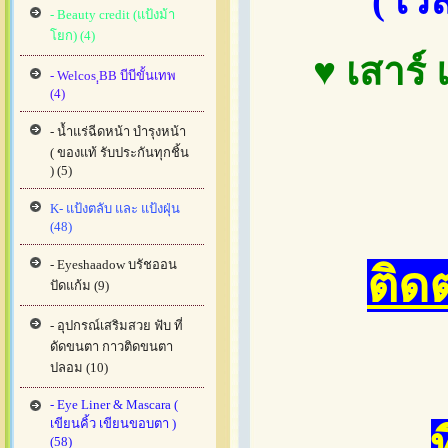
( เว
- Beauty credit (แป้งม้า
โยก) (4)
♥ เสาร์ 
- Welcos ฺฺBB บีบีขั้นเทพ
(4)
- น้ำแร่ฉีดหน้า บำรุงหน้า
( ของแท้ รับประกันทุกชิ้น
) (5)
K- แป้งตลับ และ แป้งฝุ่น
(48)
- Eyeshaadow บรัชออน
ติด
ปัดแก้ม (9)
- อุปกรณ์เสริมสวย ฟับ ที่
ดัดขนตา กาวติดขนตา
ปลอม (10)
- Eye Liner & Mascara (
เขียนคิ้ว เขียนขอบตา )
(58)